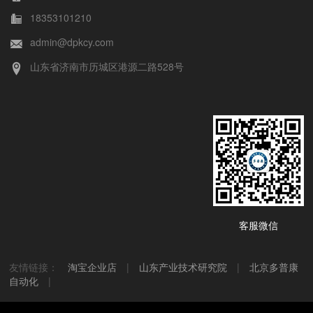
18353101210
admin@dpkcy.com
山东省济南市历城区港源二路528号
客服微信
友情链接：
淘宝企业店
|
山东产业技术研究院
|
北京多普康
自动化
|