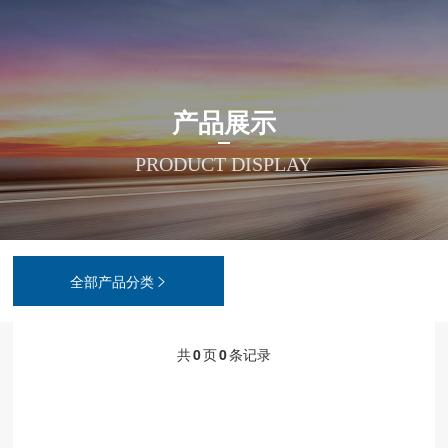







接物联网
动控制系统
例展示
司动态
料下载
司简介
系我们
产品展示
业物联网
服电机套装
作伙伴
业动态
件下载
业文化
力资源
PRODUCT DISPLAY
l智能识别
进电机套装
习天地
频中心
展历程
私政策
普康云
接数控系统
AQ问答
质荣誉
PP服务政策
全部产品分类

能装备
数控终端
片设计
件配套
共
0
页
0
条记录