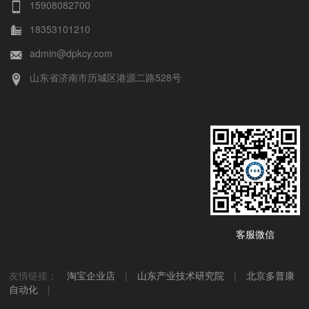
15908082700
18353101210
admin@dpkcy.com
山东省济南市历城区港源二路528号
客服微信
友情链接：
淘宝企业店
|
山东产业技术研究院
|
北京多普康
自动化
|