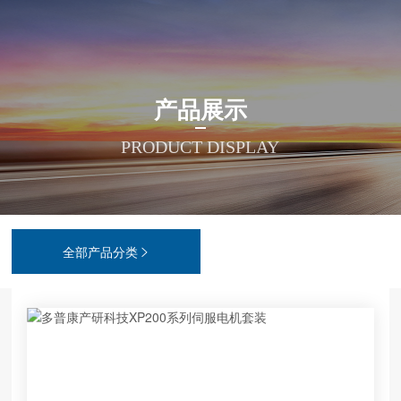







接物联网
动控制系统
例展示
司动态
料下载
司简介
系我们
产品展示
业物联网
服电机套装
作伙伴
业动态
件下载
业文化
力资源
PRODUCT DISPLAY
l智能识别
进电机套装
习天地
频中心
展历程
私政策
普康云
接数控系统
AQ问答
质荣誉
PP服务政策
全部产品分类

能装备
数控终端
片设计
件配套