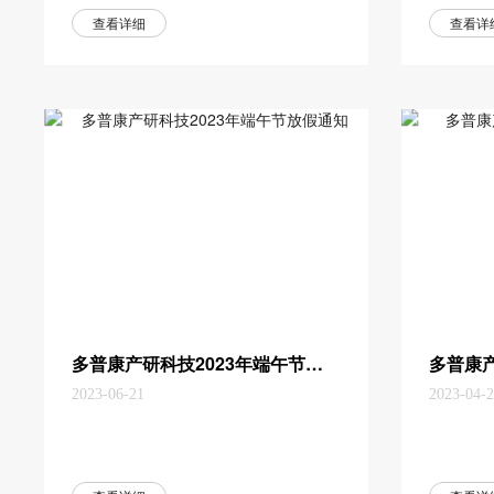
钻铣床原理结构满足以下场景需求：
查看详细
查看详
1：支持三面加工，同时支持多种孔型
设计与定制，如圆孔、圆角矩形、组...
多普康产研科技2023年端午节放假通知
2023-06-21
2023-04-