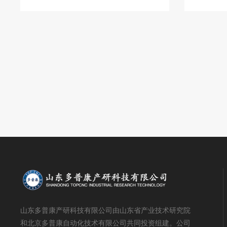
常业务沟通。销售支持18353101210，
生产效率
技术支持13370513040。
TC55运动
山东多普康产研科技有限公司由山东省产业技术研究院
和北京多普康自动化技术有限公司共同投资组建。公司