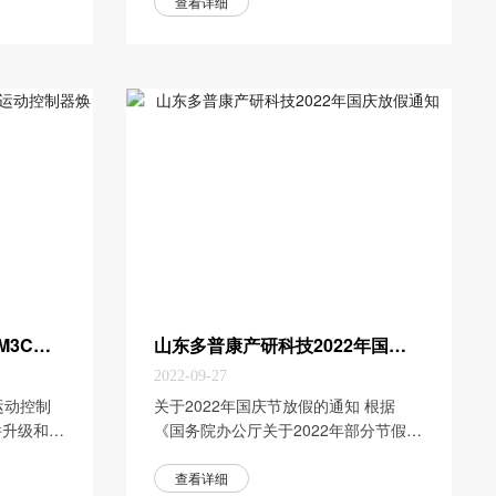
1月20日至1月27日放假（共8天），节
查看详细
日期间暂停发货。1月28日（正月初
八）正式上班。 因部分物流陆续停运，
请...
多普康运动控制：2022款M3C运动控制器焕新上市
山东多普康产研科技2022年国庆放假通知
2022-09-27
运动控制
​关于2022年国庆节放假的通知 根据
件升级和软
《国务院办公厅关于2022年部分节假日
3C系列
安排的通知》（国办发明电〔2021〕
系列微数控
11号）精神，结合公司实际，现将我公
查看详细