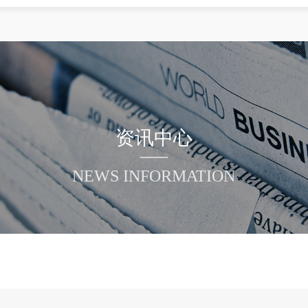
Al智能识别
步进电机套装
学习天地
多普康云
焊接数控系统
智能装备
微数控终端
芯片设计
配件配套
资讯中心
NEWS INFORMATION