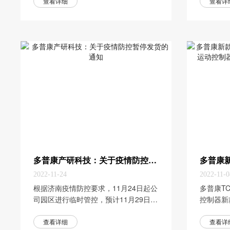
查看详细
查看详
多普康产研科技：关于疫情防控暂停发货的通知
2022-11-24
2022-11-0
​根据济南疫情防控要求，11月24日起公
​多普康T
司园区进行临时管控，预计11月29日恢
控制器新
复。封控期间暂停发货，给您造成不便
生产各部
请谅解。公司员工进行线上办公，可正
况下，优
查看详细
查看详