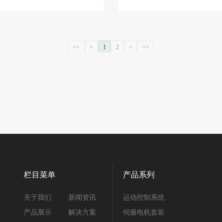
，降低采购成本，推出了新款
系统采用运动逻辑混合控制+
控制器和TC55V运...
术，结合中文引导编程方式，
生...
<<
<
1
2
>
>>
栏目菜单
产品系列
关于我们
新闻资讯
运动控制系统
产品展示
解决方案
伺服电机套装