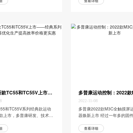
细
查看详细
多普康新款TC55和TC55V上市——经典系列运动控制器优化生产提高效率价格更实惠
8
2022-11-08
C55和TC55V系列经典款运动
​多普康2022款M3C全触摸屏
款上市，多普康研发、技术、
器焕新上市 经过一年多的固
门在结合客户和市场反馈的情
件优化，全新2022款多普康M
化生产工艺和产品配置，提高
运动控制器焕新上市，M3C
细
查看详细