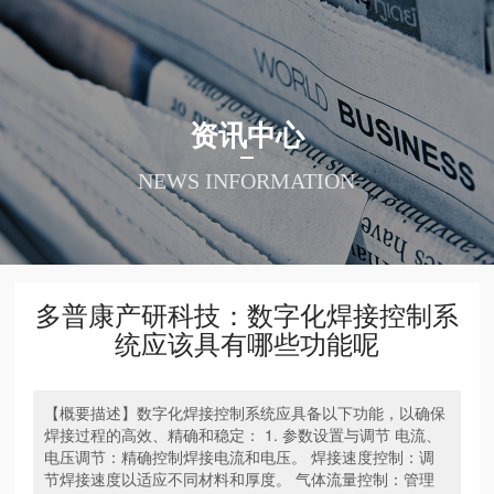







接物联网
动控制系统
例展示
司动态
料下载
司简介
系我们
资讯中心
业物联网
服电机套装
作伙伴
业动态
件下载
业文化
力资源
NEWS INFORMATION
l智能识别
进电机套装
习天地
频中心
展历程
私政策
普康云
接数控系统
AQ问答
质荣誉
PP服务政策
多普康产研科技：数字化焊接控制系
能装备
数控终端
统应该具有哪些功能呢
片设计
件配套
【概要描述】
数字化焊接控制系统应具备以下功能，以确保
焊接过程的高效、精确和稳定： 1. 参数设置与调节 电流、
电压调节：精确控制焊接电流和电压。 焊接速度控制：调
节焊接速度以适应不同材料和厚度。 气体流量控制：管理